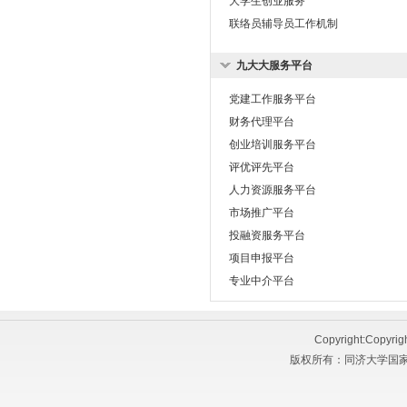
大学生创业服务
联络员辅导员工作机制
九大大服务平台
党建工作服务平台
财务代理平台
创业培训服务平台
评优评先平台
人力资源服务平台
市场推广平台
投融资服务平台
项目申报平台
专业中介平台
Copyright:Copyrig
版权所有：同济大学国家大