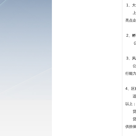
1、
上海
亮点
2、
公司
3、风
公司
行能
4、区
适用
以上
贷款期
贷款
供担保