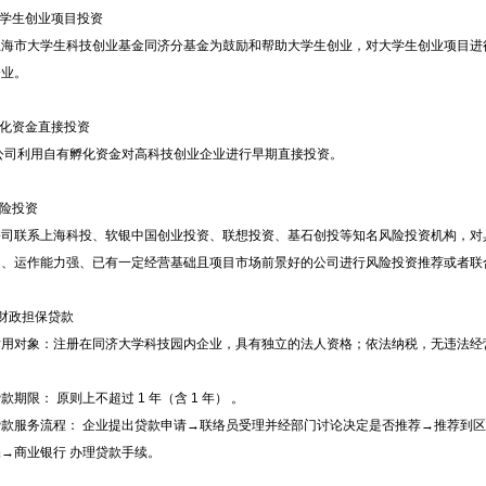
大学生创业项目投资
市大学生科技创业基金同济分基金为鼓励和帮助大学生创业，对大学生创业项目进
企业。
孵化资金直接投资
利用自有孵化资金对高科技创业企业进行早期直接投资。
险投资
联系上海科投、软银中国创业投资、联想投资、基石创投等知名风险投资机构，对
力、运作能力强、已有一定经营基础且项目市场前景好的公司进行风险投资推荐或者联
财政担保贷款
对象：注册在同济大学科技园内企业，具有独立的法人资格；依法纳税，无违法经营
；
限： 原则上不超过 1 年（含 1 年） 。
服务流程： 企业提出贷款申请→联络员受理并经部门讨论决定是否推荐→推荐到区
→商业银行 办理贷款手续。